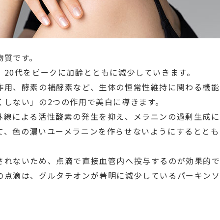
物質です。
、20代をピークに加齢とともに減少していきます。
作用、酵素の補酵素など、生体の恒常性維持に関わる機能
くしない」の2つの作用で美白に導きます。
外線による活性酸素の発生を抑え、メラニンの過剰生成に
て、色の濃いユーメラニンを作らせないようにするととも
されないため、点滴で直接血管内へ投与するのが効果的で
の点滴は、グルタチオンが著明に減少しているパーキン